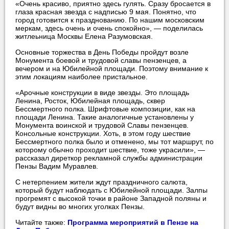
«Очень красиво, приятно здесь гулять. Сразу бросается в
глаза красная звезда с надписью 9 мая. Понятно, что
город готовится к празднованию. По нашим московским
меркам, здесь очень и очень спокойно», — поделилась
житлеьница Москвы Елена Разумовская.
Основные торжества в День Победы пройдут возле
Монумента боевой и трудовой славы пензенцев, а
вечером и на Юбилейной площади. Поэтому внимание к
этим локациям наиболее пристальное.
«Арочные конструкции в виде звезды. Это площадь
Ленина, Росток, Юбилейная площадь, сквер
Бессмертного полка. Шрифтовые композиции, как на
площади Ленина. Такие аналогичные установлены у
Монумента воинской и трудовой Славы пензенцев.
Консольные конструкции. Хоть, в этом году шествие
Бессмертного полка было и отменено, мы тот маршрут, по
которому обычно проходит шествие, тоже украсили», —
рассказал диреткор рекламной службы администрации
Пензы Вадим Муравлев.
С нетерпением жители ждут праздничного салюта,
который будут наблюдать с Юбилейной площади. Залпы
прогремят с высокой точки в районе Западной поляны и
будут видны во многих уголках Пензы.
Читайте также:
Программа мероприятий в Пензе на