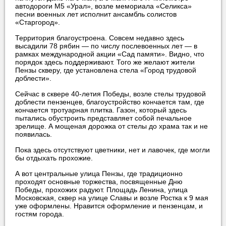
автодороги М5 «Урал», возле мемориала «Селикса»
песни военных лет исполнит ансамбль солистов
«Старгород».
Территория благоустроена. Совсем недавно здесь
высадили 78 рябин — по числу послевоенных лет — в
рамках международной акции «Сад памяти». Видно, что
порядок здесь поддерживают. Того же желают жители
Пензы скверу, где установлена стела «Город трудовой
доблести».
Сейчас в сквере 40-летия Победы, возле стелы трудовой
доблести пензенцев, благоустройство кончается там, где
кончается тротуарная плитка. Газон, который здесь
пытались обустроить представляет собой печальное
зрелище. А мощеная дорожка от стелы до храма так и не
появилась.
Пока здесь отсутствуют цветники, нет и лавочек, где могли
бы отдыхать прохожие.
А вот центральные улица Пензы, где традиционно
проходят основные торжества, посвященные Дню
Победы, прохожих радуют. Площадь Ленина, улица
Московская, сквер на улице Славы и возле Ростка к 9 мая
уже оформлены. Нравится оформление и пензенцам, и
гостям города.