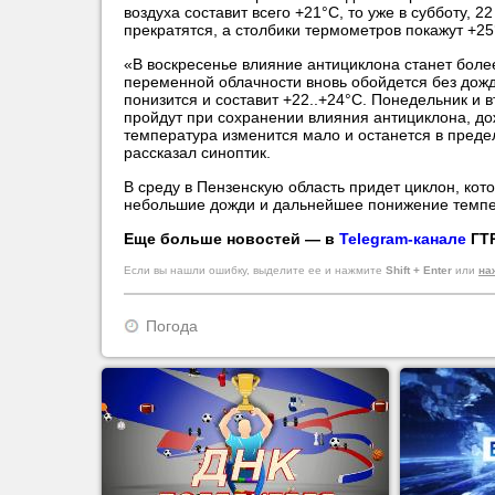
воздуха составит всего +21°C, то уже в субботу, 2
прекратятся, а столбики термометров покажут +25
«В воскресенье влияние антициклона станет боле
переменной облачности вновь обойдется без дожд
понизится и составит +22..+24°C. Понедельник и в
пройдут при сохранении влияния антициклона, до
температура изменится мало и останется в преде
рассказал синоптик.
В среду в Пензенскую область придет циклон, кот
небольшие дожди и дальнейшее понижение темпе
Еще больше новостей — в
Telegram-канале
ГТР
Если вы нашли ошибку, выделите ее и нажмите
Shift + Enter
или
на
Погода