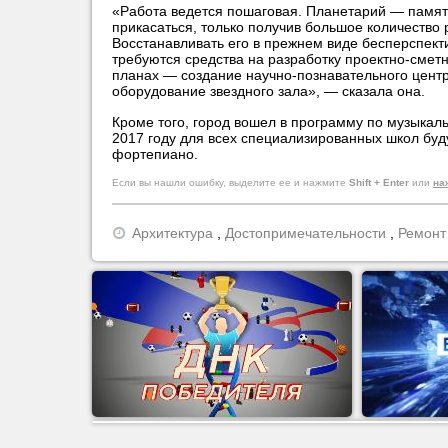
«Работа ведется пошаговая. Планетарий — памят
прикасаться, только получив большое количество
Восстанавливать его в прежнем виде бесперспект
требуются средства на разработку проектно-смет
планах — создание научно-познавательного цент
оборудование звездного зала», — сказала она.
Кроме того, город вошел в программу по музыкал
2017 году для всех специализированных школ буд
фортепиано.
Если вы нашли ошибку, выделите ее и нажмите
Shift + Enter
или
на
Архитектура
,
Достопримечательности
,
Ремонт