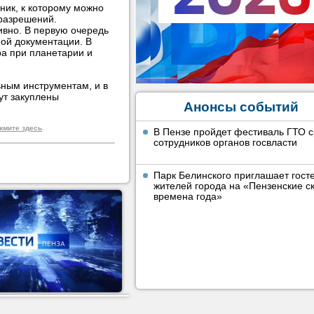
ник, к которому можно
 разрешений.
ивно. В первую очередь
ной документации. В
ра при планетарии и
ьным инструментам, и в
ут закуплены
Анонсы событий
жмите здесь
.
В Пензе пройдет фестиваль ГТО 
сотрудников органов госвласти
Парк Белинского приглашает гост
жителей города на «Пензенские ск
времена года»