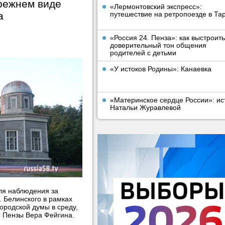
режнем виде
«Лермонтовский экспресс»:
а
путешествие на ретропоезде в Та
«Россия 24. Пенза»: как выстроить
доверительный тон общения
родителей с детьми
«У истоков Родины»: Канаевка
«Материнское сердце России»: ис
Натальи Журавлевой
ля наблюдения за
. Белинского в рамках
ородской думы в среду,
ы Пензы Вера Фейгина.