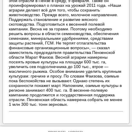
этой отрасли в Пензе в среду, 9 февраля. Также он
проинформировал о планах на урожай 2011 года. «Наши
аграрии делают всё для того, чтобы сохранить
животноводство. Прежде всего, молочное направление.
Поддержать становление и развитие мясного
скотоводства. Подготовиться к весенней полевой
кампании. Весна не за горами. Поэтому необходимо
решить вопросы в области семеноводства, обеспечения
семенами, минеральными удобрениями, средствами
защиты растений, ГСМ. Не терпят отлагательства
финансовые организационные вопросы», — сказал
заместитель председателя правительства Пензенской
области Марат Фаизов. Весной аграрии намерены
посеять яровые культуры на площади 600 тыс. га,
увеличить сев подсолнечника до 100 тыс., втрое —
масличного рыжика. Особое внимание уделить крупяным
культурам: гречихе и просу. По словам Фаизова, озимые
пока беспокойства не вызывают. Однако степень их
сохранности покажет март. Напомним, озимые культуры в
регионе занимают 400 тыс. га. В весенне-полевую
кампанию продолжится и государственная поддержка
отрасли. Пензенская область намерена собрать не менее
1 млн 300 тыс. тонн зерновых.
прислать новость