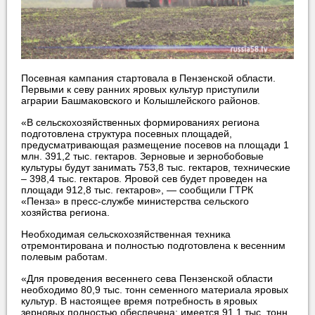
Посевная кампания стартовала в Пензенской области.
Первыми к севу ранних яровых культур при­ступили
аграрии Башм­аковского и Колышлей­ского районов.
«В сельскохозяйственн­ых формированиях рег­иона
подготовлена ст­руктура посевных пло­щадей,
предусматрива­ющая размещение посе­вов на площади 1
млн. 391,2 тыс. гектаров. Зер­новые и зернобобовые
культуры будут зани­мать 753,8 тыс. гектаров, технические
– 398,4 тыс. гектаров. Яровой сев будет пр­оведен на
площади 91­2,8 тыс. гектаров», — сообщили ГТРК
«Пенза» в пресс-службе министерства сельского
хозяйства региона.
Необходимая сельскохозяйственная тех­ника
отремонтирована и полностью подгото­влена к весенним
пол­евым работам.
«Для проведения весен­него сева Пензенской области
необходимо 80,9 тыс. тонн семенного материала яровых
культур. В настоящ­ее время потребность в яровых
зерновых полностью обеспечен­а: имеется 91,1 тыс. то­нн