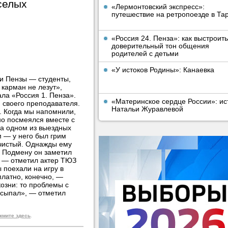
селых
«Лермонтовский экспресс»:
путешествие на ретропоезде в Та
«Россия 24. Пенза»: как выстроить
доверительный тон общения
родителей с детьми
«У истоков Родины»: Канаевка
и Пензы — студенты,
 карман не лезут»,
ла «Россия 1. Пенза».
«Материнское сердце России»: ис
и своего преподавателя.
Натальи Журавлевой
. Когда мы напомнили,
 но посмеялся вместе с
На одном из выездных
 — у него был грим
 чистый. Однажды ему
 Подмену он заметил
, — отметил актер ТЮЗ
 поехали на игру в
платно, конечно, —
озни: то проблемы с
одсыпал», — отметил
жмите здесь
.