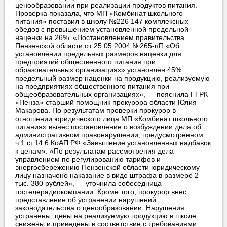
ценообразовании при реализации продуктов питания.
Проверка показала, что МП «Комбинат школьного
питания» поставил в школу №226 147 комплексных
обедов с превышением установленной предельной
наценки на 26%. «Постановлением правительства
Пензенской области от 25.05.2004 №265-пП «Об
установлении предельных размеров наценки для
предприятий общественного питания при
образовательных организациях» установлен 45%
предельный размер наценки на продукцию, реализуемую
на предприятиях общественного питания при
общеобразовательных организациях», — пояснила ГТРК
«Пенза» старший помощник прокурора области Юлия
Макарова. По результатам проверки прокурор в
отношении юридического лица МП «Комбинат школьного
питания» вынес постановление о возбуждении дела об
административном правонарушении, предусмотренном
ч.1 ст.14.6 КоАП РФ «Завышение установленных надбавок
к ценам». «По результатам рассмотрения дела
управлением по регулированию тарифов и
энергосбережению Пензенской области юридическому
лицу назначено наказание в виде штрафа в размере 2
тыс. 380 рублей», — уточнила собеседница
гостелерадиокомпании. Кроме того, прокурор внес
представление об устранении нарушений
законодательства о ценообразовании. Нарушения
устранены, цены на реализуемую продукцию в школе
снижены и приведены в соответствие с требованиями