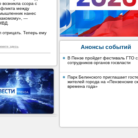
о возникла ссора с
нфликта между
оумышленник нанес
знакомому», —
МВД.
 отрицать. Теперь ему
Анонсы событий
жмите здесь
.
В Пензе пройдет фестиваль ГТО 
сотрудников органов госвласти
Парк Белинского приглашает гост
жителей города на «Пензенские ск
времена года»