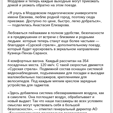
Мордовии и теперь каждые выходные могут приезжать
домой и уезжать обратно на этом поезде.
«Я учусь в Мордовском педагогическом университете
имени Евсеева, люблю родной город, поэтому сюда
приезжаю. Доступно по цене, быстро, легко добраться»,
— поделилась Анастасия Елизарова.
Любоваться пейзажами в полном удобстве, безопасности
и в предвкушении от встречи с близкими и родными
людьми. которые теперь станут еще более частыми —
благодаря «Сурской стреле», дополнительному поезду,
который будет курсировать в зеркальном направлении
Кузнецк-Пенза-Саранск.
4 комфортных вагона. Каждый рассчитан на 354
посадочных места. 120 км/ч. С такой скоростью движется
«Сурская стрела». Подвижной состав оснащен системой
видеонаблюдения, подъемниками для посадки и высадки
маломобильных пассажиров, креплениями для
велосипедов. Под каждым мягким креслом зарядные
устройства для гаджетов.
«Здесь добавлена система обеззараживания воздуха, как
в самолете. Она поглощает воздух, обрабатывает и
новый выдает. Так что наши пассажиры во всех условиях
смыслах могут чувствовать себя в большой
безопасности», — отметил генеральный директор АО