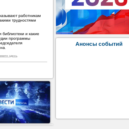
оказывают работникам
какими трудностями
и библиотеки и какие
тудии программы
редседателя
Анонсы событий
на.
жмите здесь
.