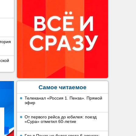
тория
нской
Самое читаемое
Телеканал «Россия 1. Пенза». Прямой
эфир
От первого рейса до юбилея: поезд
«Сура» отметил 60-летие
Где в Пензе не будет света 6 августа: