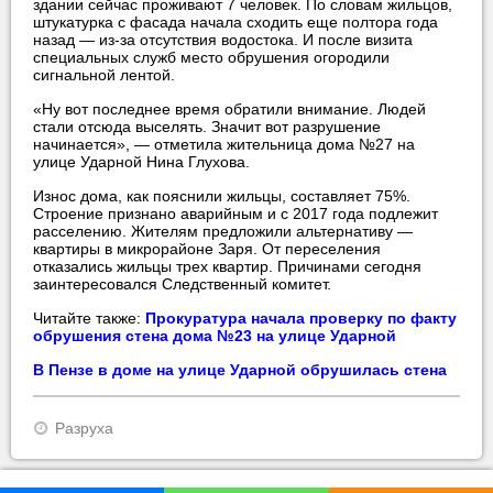
здании сейчас проживают 7 человек. По словам жильцов,
штукатурка с фасада начала сходить еще полтора года
назад — из-за отсутствия водостока. И после визита
специальных служб место обрушения огородили
сигнальной лентой.
«Ну вот последнее время обратили внимание. Людей
стали отсюда выселять. Значит вот разрушение
начинается», — отметила жительница дома №27 на
улице Ударной Нина Глухова.
Износ дома, как пояснили жильцы, составляет 75%.
Строение признано аварийным и с 2017 года подлежит
расселению. Жителям предложили альтернативу —
квартиры в микрорайоне Заря. От переселения
отказались жильцы трех квартир. Причинами сегодня
заинтересовался Cледственный комитет.
Читайте также:
Прокуратура начала проверку по факту
обрушения стена дома №23 на улице Ударной
В Пензе в доме на улице Ударной обрушилась стена
Разруха
прислать новость