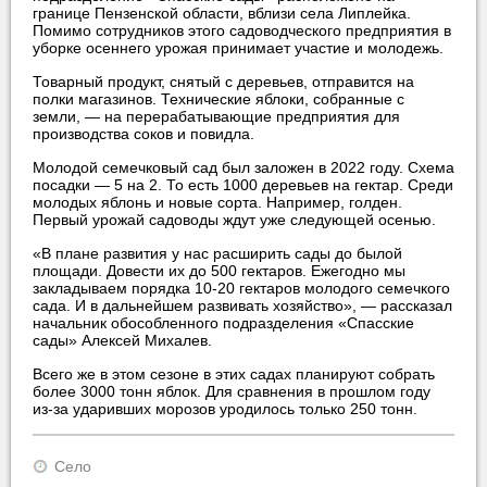
границе Пензенской области, вблизи села Липлейка.
Помимо сотрудников этого садоводческого предприятия в
уборке осеннего урожая принимает участие и молодежь.
Товарный продукт, снятый с деревьев, отправится на
полки магазинов. Технические яблоки, собранные с
земли, — на перерабатывающие предприятия для
производства соков и повидла.
Молодой семечковый сад был заложен в 2022 году. Схема
посадки — 5 на 2. То есть 1000 деревьев на гектар. Среди
молодых яблонь и новые сорта. Например, голден.
Первый урожай садоводы ждут уже следующей осенью.
«В плане развития у нас расширить сады до былой
площади. Довести их до 500 гектаров. Ежегодно мы
закладываем порядка 10-20 гектаров молодого семечкого
сада. И в дальнейшем развивать хозяйство», — рассказал
начальник обособленного подразделения «Спасские
сады» Алексей Михалев.
Всего же в этом сезоне в этих садах планируют собрать
более 3000 тонн яблок. Для сравнения в прошлом году
из-за ударивших морозов уродилось только 250 тонн.
Село