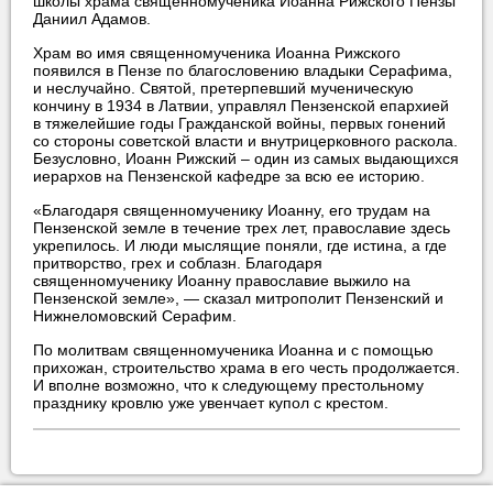
школы храма священномученика Иоанна Рижского Пензы
Даниил Адамов.
Храм во имя священномученика Иоанна Рижского
появился в Пензе по благословению владыки Серафима,
и неслучайно. Святой, претерпевший мученическую
кончину в 1934 в Латвии, управлял Пензенской епархией
в тяжелейшие годы Гражданской войны, первых гонений
со стороны советской власти и внутрицерковного раскола.
Безусловно, Иоанн Рижский – один из самых выдающихся
иерархов на Пензенской кафедре за всю ее историю.
«Благодаря священномученику Иоанну, его трудам на
Пензенской земле в течение трех лет, православие здесь
укрепилось. И люди мыслящие поняли, где истина, а где
притворство, грех и соблазн. Благодаря
священномученику Иоанну православие выжило на
Пензенской земле», — сказал митрополит Пензенский и
Нижнеломовский Серафим.
По молитвам священномученика Иоанна и с помощью
прихожан, строительство храма в его честь продолжается.
И вполне возможно, что к следующему престольному
празднику кровлю уже увенчает купол с крестом.