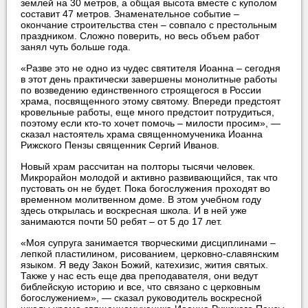
землей на 30 метров, а общая высота вместе с куполом
составит 47 метров. Знаменательное событие –
окончание строительства стен – совпало с престольным
праздником. Сложно поверить, но весь объем работ
занял чуть больше года.
«Разве это не одно из чудес святителя Иоанна – сегодня
в этот день практически завершены монолитные работы
по возведению единственного строящегося в России
храма, посвященного этому святому. Впереди предстоят
кровельные работы, еще много предстоит потрудиться,
поэтому если кто-то хочет помочь – милости просим», —
сказал настоятель храма священномученика Иоанна
Рижского Пензы священник Сергий Иванов.
Новый храм рассчитан на полторы тысячи человек.
Микрорайон молодой и активно развивающийся, так что
пустовать он не будет. Пока богослужения проходят во
временном молитвенном доме. В этом учебном году
здесь открылась и воскресная школа. И в ней уже
занимаются почти 50 ребят – от 5 до 17 лет.
«Моя супруга занимается творческими дисциплинами –
лепкой пластилином, рисованием, церковно-славянским
языком. Я веду Закон Божий, катехизис, жития святых.
Также у нас есть еще два преподавателя, они ведут
библейскую историю и все, что связано с церковным
богослужением», — сказал руководитель воскресной