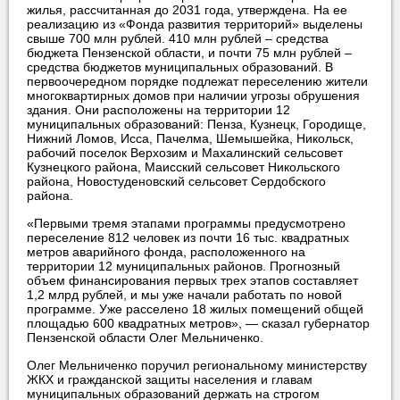
жилья, рассчитанная до 2031 года, утверждена. На ее
реализацию из «Фонда развития территорий» выделены
свыше 700 млн рублей. 410 млн рублей – средства
бюджета Пензенской области, и почти 75 млн рублей –
средства бюджетов муниципальных образований. В
первоочередном порядке подлежат переселению жители
многоквартирных домов при наличии угрозы обрушения
здания. Они расположены на территории 12
муниципальных образований: Пенза, Кузнецк, Городище,
Нижний Ломов, Исса, Пачелма, Шемышейка, Никольск,
рабочий поселок Верхозим и Махалинский сельсовет
Кузнецкого района, Маисский сельсовет Никольского
района, Новостуденовский сельсовет Сердобского
района.
«Первыми тремя этапами программы предусмотрено
переселение 812 человек из почти 16 тыс. квадратных
метров аварийного фонда, расположенного на
территории 12 муниципальных районов. Прогнозный
объем финансирования первых трех этапов составляет
1,2 млрд рублей, и мы уже начали работать по новой
программе. Уже расселено 18 жилых помещений общей
площадью 600 квадратных метров», — сказал губернатор
Пензенской области Олег Мельниченко.
Олег Мельниченко поручил региональному министерству
ЖКХ и гражданской защиты населения и главам
муниципальных образований держать на строгом