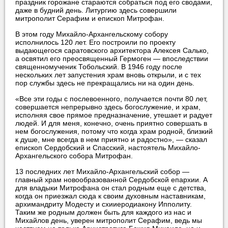
праздник горожане стараются собраться под его сводами,
даже в будний день. Литургию здесь совершили
митрополит Серафим и епископ Митрофан.
В этом году Михайло-Архангельскому собору
исполнилось 120 лет. Его построили по проекту
выдающегося саратовского архитектора Алексея Салько,
а освятил его преосвященный Гермоген — впоследствии
священномученик Тобольский. В 1946 году после
нескольких лет запустения храм вновь открыли, и с тех
пор службы здесь не прекращались ни на один день.
«Все эти годы с послевоенного, получается почти 80 лет,
совершается непрерывно здесь богослужение, и храм,
исполняя свое прямое предназначение, утешает и радует
людей. И для меня, конечно, очень приятно совершать в
нем богослужения, потому что когда храм родной, близкий
к душе, мне всегда в нем приятно и радостно», — сказал
епископ Сердобский и Спасский, настоятель Михайло-
Архангельского собора Митрофан.
13 последних лет Михайло-Архангельский собор —
главный храм новообразованной Сердобской епархии. А
для владыки Митрофана он стал родным еще с детства,
когда он приезжал сюда к своим духовным наставникам,
архимандриту Модесту и схииеродиакону Ипполиту.
Таким же родным должен быть для каждого из нас и
Михайлов день, уверен митрополит Серафим, ведь мы