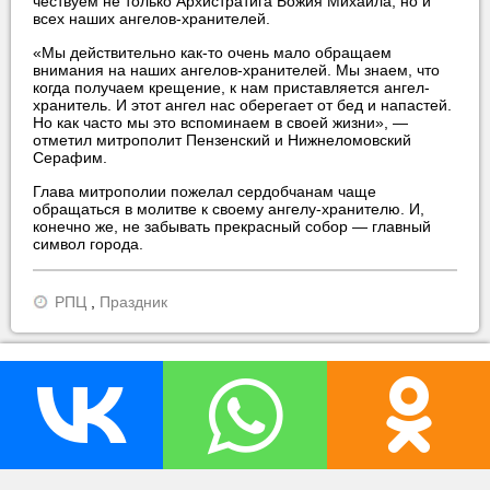
чествуем не только Архистратига Божия Михаила, но и
всех наших ангелов-хранителей.
«Мы действительно как-то очень мало обращаем
внимания на наших ангелов-хранителей. Мы знаем, что
когда получаем крещение, к нам приставляется ангел-
хранитель. И этот ангел нас оберегает от бед и напастей.
Но как часто мы это вспоминаем в своей жизни», —
отметил митрополит Пензенский и Нижнеломовский
Серафим.
Глава митрополии пожелал сердобчанам чаще
обращаться в молитве к своему ангелу-хранителю. И,
конечно же, не забывать прекрасный собор — главный
символ города.
РПЦ
,
Праздник
прислать новость
нашли ошибку