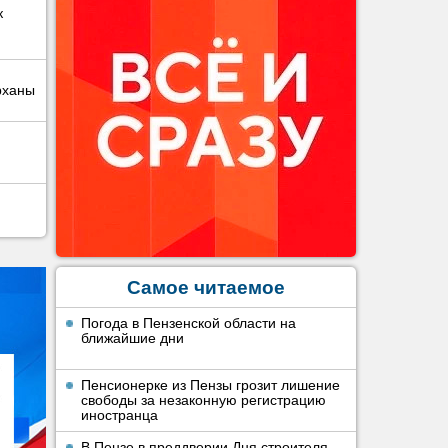
к
рханы
Самое читаемое
Погода в Пензенской области на
ближайшие дни
Пенсионерке из Пензы грозит лишение
свободы за незаконную регистрацию
иностранца
В Пензе в преддверии Дня строителя