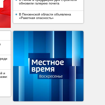
обновили галерею почета
В Пензенской области объявлена
«Ракетная опасность»
к
среди
ей и
азки: