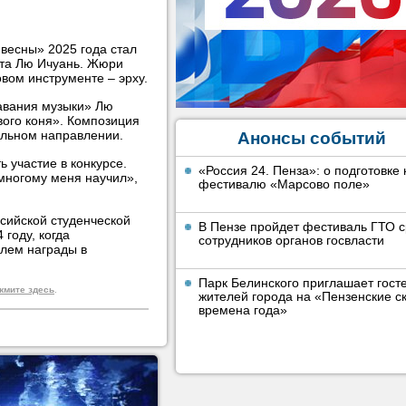
весны» 2025 года стал
ета Лю Ичуань. Жюри
вом инструменте – эрху.
авания музыки» Лю
вого коня». Композиция
тальном направлении.
Анонсы событий
 участие в конкурсе.
«Россия 24. Пенза»: о подготовке 
многому меня научил»,
фестивалю «Марсово поле»
сийской студенческой
В Пензе пройдет фестиваль ГТО 
 году, когда
сотрудников органов госвласти
елем награды в
Парк Белинского приглашает гост
жмите здесь
.
жителей города на «Пензенские ск
времена года»