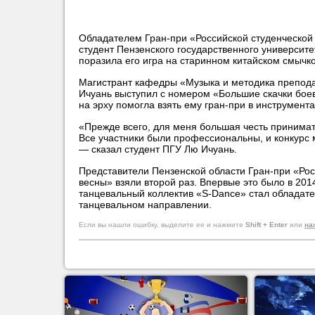
Обладателем Гран-при «Российской студенческой 
студент Пензенского государственного университ
поразила его игра на старинном китайском смычко
Магистрант кафедры «Музыка и методика препод
Ичуань выступил с номером «Большие скачки бое
на эрху помогла взять ему гран-при в инструмен
«Прежде всего, для меня большая честь принимать
Все участники были профессиональны, и конкурс 
— сказал студент ПГУ Лю Ичуань.
Представители Пензенской области Гран-при «Рос
весны» взяли второй раз. Впервые это было в 2014
танцевальный коллектив «S-Dance» стал обладат
танцевальном направлении.
Если вы нашли ошибку, выделите ее и нажмите
Shift + Enter
или
на