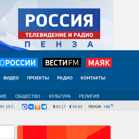
ВИДЕО
ПРОЕКТЫ
РАДИО
КОНТАКТЫ
НИЕ
ОБЩЕСТВО
КУЛЬТУРА
РЕЛИГИЯ
°C
Н. 18 C.
$
82.17
€
94.84
ПЕНЗА
+31