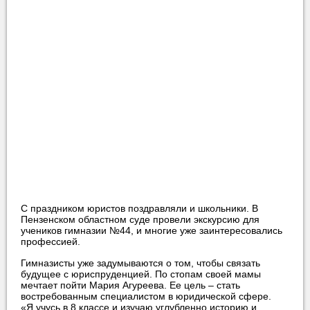
С праздником юристов поздравляли и школьники. В
Пензенском областном суде провели экскурсию для
учеников гимназии №44, и многие уже заинтересовались
профессией.
Гимназисты уже задумываются о том, чтобы связать
будущее с юриспруденцией. По стопам своей мамы
мечтает пойти Мария Агуреева. Ее цель – стать
востребованным специалистом в юридической сфере.
«Я учусь в 8 классе и изучаю углубленно историю и