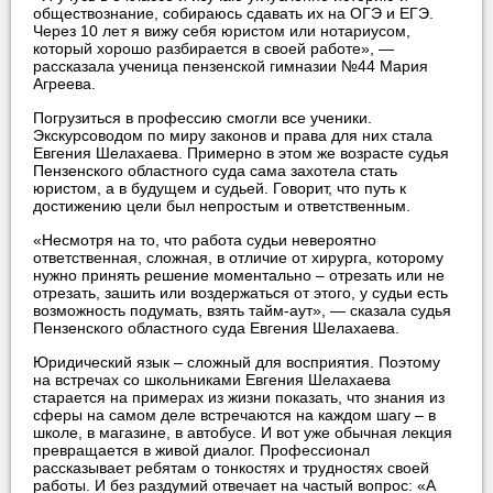
обществознание, собираюсь сдавать их на ОГЭ и ЕГЭ.
Через 10 лет я вижу себя юристом или нотариусом,
который хорошо разбирается в своей работе», —
рассказала ученица пензенской гимназии №44 Мария
Агреева.
Погрузиться в профессию смогли все ученики.
Экскурсоводом по миру законов и права для них стала
Евгения Шелахаева. Примерно в этом же возрасте судья
Пензенского областного суда сама захотела стать
юристом, а в будущем и судьей. Говорит, что путь к
достижению цели был непростым и ответственным.
«Несмотря на то, что работа судьи невероятно
ответственная, сложная, в отличие от хирурга, которому
нужно принять решение моментально – отрезать или не
отрезать, зашить или воздержаться от этого, у судьи есть
возможность подумать, взять тайм-аут», — сказала судья
Пензенского областного суда Евгения Шелахаева.
Юридический язык – сложный для восприятия. Поэтому
на встречах со школьниками Евгения Шелахаева
старается на примерах из жизни показать, что знания из
сферы на самом деле встречаются на каждом шагу – в
школе, в магазине, в автобусе. И вот уже обычная лекция
превращается в живой диалог. Профессионал
рассказывает ребятам о тонкостях и трудностях своей
работы. И без раздумий отвечает на частый вопрос: «А