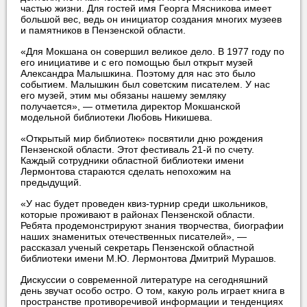
частью жизни. Для гостей имя Георга Мясникова имеет
большой вес, ведь он инициатор создания многих музеев
и памятников в Пензенской области.
«Для Мокшана он совершил великое дело. В 1977 году по
его инициативе и с его помощью был открыт музей
Александра Малышкина. Поэтому для нас это было
событием. Малышкин был советским писателем. У нас
его музей, этим мы обязаны нашему земляку
получается», — отметила директор Мокшанской
модельной библиотеки Любовь Никишева.
«Открытый мир библиотек» посвятили дню рождения
Пензенской области. Этот фестиваль 21-й по счету.
Каждый сотрудники областной библиотеки имени
Лермонтова стараются сделать непохожим на
предыдущий.
«У нас будет проведен квиз-турнир среди школьников,
которые проживают в районах Пензенской области.
Ребята продемонстрируют знания творчества, биографии
наших знаменитых отечественных писателей», —
рассказал ученый секретарь Пензенской областной
библиотеки имени М.Ю. Лермонтова Дмитрий Мурашов.
Дискуссии о современной литературе на сегодняшний
день звучат особо остро. О том, какую роль играет книга в
пространстве противоречивой информации и тенденциях