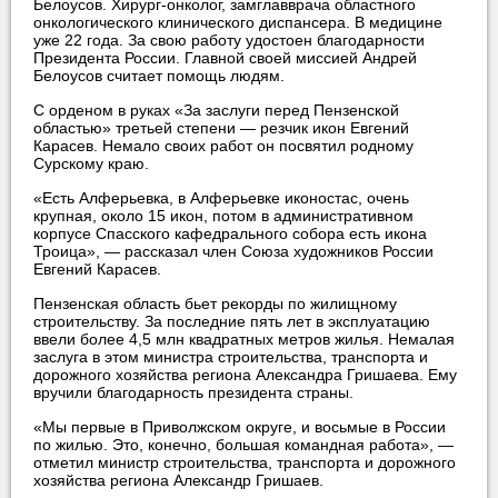
Белоусов. Хирург-онколог, замглавврача областного
онкологического клинического диспансера. В медицине
уже 22 года. За свою работу удостоен благодарности
Президента России. Главной своей миссией Андрей
Белоусов считает помощь людям.
С орденом в руках «За заслуги перед Пензенской
областью» третьей степени — резчик икон Евгений
Карасев. Немало своих работ он посвятил родному
Сурскому краю.
«Есть Алферьевка, в Алферьевке иконостас, очень
крупная, около 15 икон, потом в административном
корпусе Спасского кафедрального собора есть икона
Троица», — рассказал член Союза художников России
Евгений Карасев.
Пензенская область бьет рекорды по жилищному
строительству. За последние пять лет в эксплуатацию
ввели более 4,5 млн квадратных метров жилья. Немалая
заслуга в этом министра строительства, транспорта и
дорожного хозяйства региона Александра Гришаева. Ему
вручили благодарность президента страны.
«Мы первые в Приволжском округе, и восьмые в России
по жилью. Это, конечно, большая командная работа», —
отметил министр строительства, транспорта и дорожного
хозяйства региона Александр Гришаев.