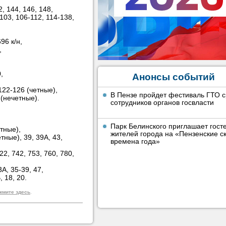
, 144, 146, 148,
103, 106-112, 114-138,
96 к/н,
,
,
Анонсы событий
122-126 (четные),
В Пензе пройдет фестиваль ГТО 
 (нечетные).
сотрудников органов госвласти
Парк Белинского приглашает гост
етные),
жителей города на «Пензенские ск
тные), 39, 39А, 43,
времена года»
2, 742, 753, 760, 780,
3А, 35-39, 47,
, 18, 20.
жмите здесь
.