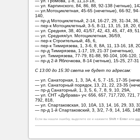
— ул. Громова, 1-8, 11,13-18,
— ул. Карпинского, 84, 86, 88, 92-138 (четные), 142
— ул.Мотоциклетная, 45-65 (нечетные), 66-92, 94-
140,
— пр-д Мотоциклетный, 2-14, 16-27, 29, 31-34, 36,
— пер-к Мотоциклетный, 3-5, 8-11, 13, 15, 18, 20, 6
— ул. Средняя, 38, 40, 41/57, 42, 43, 45, 47, 49, 51
— ул. Средняя/ул. Мотоциклетная, 36/59,
— пер-к Строительный, 4Б, 6,
— пер-к Тимирязева, 1, 3-6, 8, 8А, 11, 13-16, 18, 20
— пр-д Тимирязева, 1-17, 19, 21-37 (нечетные),
— ул. Тимирязева, 77-79, 81-88, 90-104, 106-120, 
— пр-д 2-й Яблочкова, 8-14 (четные), 15-25, 27-31
С 13:00 до 15:30 света не будет по адресам:
— ул. Санаторная, 1, 3, 3А, 4, 5, 7 -15, 17-35 (неч
— ул. Санаторный порядок, 13, 21, 22, 23-35 (нече
— пр-д Санаторный, 1, 3, 5, 6, 7, 8, 9, 10, 29А,
— ул. СНТ «Дубрава» уч: 656, 657, 717,720, 721, 72
792, 818,
— ул. Спартаковская, 10, 10А, 13, 14, 16, 29, 33, 3
— пр-д 1-й Спартаковский, 3, 3/2, 7-9, 14, 14Б, 14В
Если вы нашли ошибку, выделите ее и нажмите
Shift + Enter
или
на