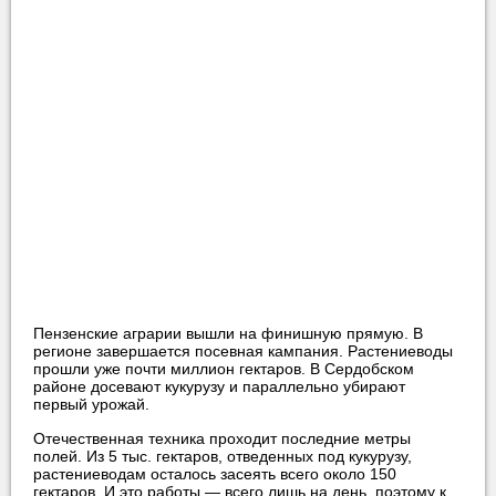
Пензенские аграрии вышли на финишную прямую. В
регионе завершается посевная кампания. Растениеводы
прошли уже почти миллион гектаров. В Сердобском
районе досевают кукурузу и параллельно убирают
первый урожай.
Отечественная техника проходит последние метры
полей. Из 5 тыс. гектаров, отведенных под кукурузу,
растениеводам осталось засеять всего около 150
гектаров. И это работы — всего лишь на день, поэтому к