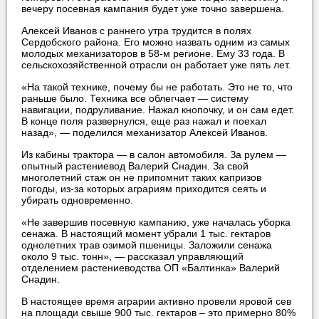
вечеру посевная кампания будет уже точно завершена.
Алексей Иванов с раннего утра трудится в полях
Сердобского района. Его можно назвать одним из самых
молодых механизаторов в 58-м регионе. Ему 33 года. В
сельскохозяйственной отрасли он работает уже пять лет.
«На такой технике, почему бы не работать. Это не то, что
раньше было. Техника все облегчает — систему
навигации, подруливание. Нажал кнопочку, и он сам едет.
В конце поля развернулся, еще раз нажал и поехал
назад», — поделился механизатор Алексей Иванов.
Из кабины трактора — в салон автомобиля. За рулем —
опытный растениевод Валерий Снадин. За свой
многолетний стаж он не припомнит таких капризов
погоды, из-за которых аграриям приходится сеять и
убирать одновременно.
«Не завершив посевную кампанию, уже началась уборка
сенажа. В настоящий момент убрали 1 тыс. гектаров
однолетних трав озимой пшеницы. Заложили сенажа
около 9 тыс. тонн», — рассказал управляющий
отделением растениеводства ОП «Балтинка» Валерий
Снадин.
В настоящее время аграрии активно провели яровой сев
на площади свыше 900 тыс. гектаров – это примерно 80%