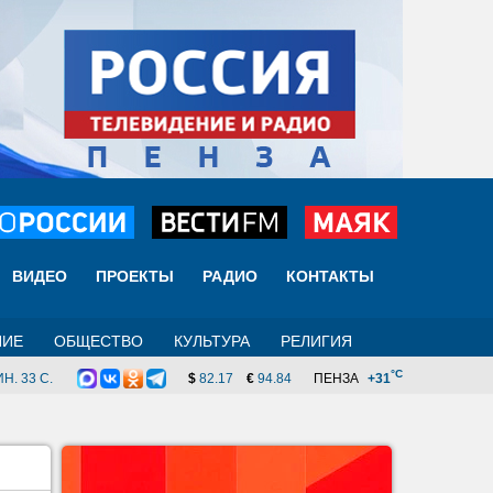
ВИДЕО
ПРОЕКТЫ
РАДИО
КОНТАКТЫ
НИЕ
ОБЩЕСТВО
КУЛЬТУРА
РЕЛИГИЯ
°C
Н. 32 C.
$
82.17
€
94.84
ПЕНЗА
+31