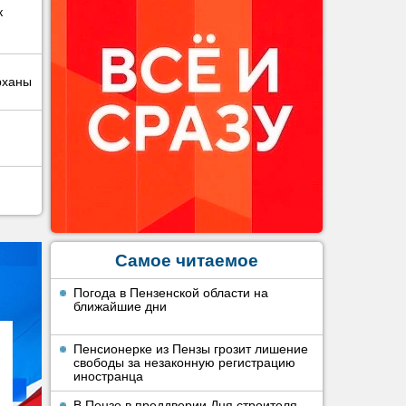
к
рханы
Самое читаемое
Погода в Пензенской области на
ближайшие дни
Пенсионерке из Пензы грозит лишение
свободы за незаконную регистрацию
иностранца
В Пензе в преддверии Дня строителя