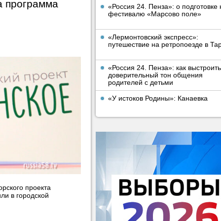
а программа
«Россия 24. Пенза»: о подготовке 
фестивалю «Марсово поле»
«Лермонтовский экспресс»:
путешествие на ретропоезде в Та
«Россия 24. Пенза»: как выстроить
доверительный тон общения
родителей с детьми
«У истоков Родины»: Канаевка
орского проекта
ли в городской