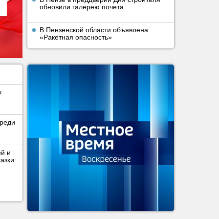
обновили галерею почета
В Пензенской области объявлена
«Ракетная опасность»
к
среди
ей и
азки: