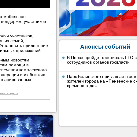
то мобильное
 поддержке участников
жки участников,
в их семей,
 Установить приложение
Анонсы событий
ильных приложений.
В Пензе пройдет фестиваль ГТО 
ьным новостям,
сотрудников органов госвласти
стям помощи в
спечения комплексного
перации и их близких.
Парк Белинского приглашает гост
апланированных
жителей города на «Пензенские ск
времена года»
жмите здесь
.