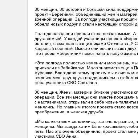
30 женщин, 30 историй и большая сила поддержки
проект «Берегиня», объединивший жен и матерей
военной операции. За полгода участницы прошли
обрели новых подруг и стали настоящей опорой др
Полгода назад они пришли сюда незнакомыми. А 
друга семьей. У каждой участницы проекта «Бере
история, связанная с защитниками Отечества. У 
кадровый военный. Вместе они воспитывают двух 
что проект «Берегини» помог начать новую жизнь 
«Эти полгода полностью изменили мою жизнь, мы
приехали из Забайкалья. Мало знакомств еще в Пе
мурашки. Благодаря этому проекту мы с очень мн
встречаемся, друг друга поддерживаем в любом 
жена участника СВО Светлана.
30 женщин. Жены, матери и близкие участников 
операции. Все эти месяцы они вместе посещали 
с наставниками, открывали в себе новые таланты 
менялись. Но главным итогом проекта стало вовс
преображение, а женская дружба.
«Мы коллективом сплотились, все очень разные, 
женщины. Мы всегда хотим быть красивыми, люби
петь. Нас это очень объединило, проект стал мне
участника СВО Анна.