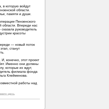
, в которую войдут
нзенской области.
мьи, памяти и души.
операции Пензенского
й области. Впереди нас
 сказала руководитель
дустрии красоты
переди — новый поток
этап, станут
ть.
И, конечно, этот проект
бят. Именно они должны
лу, которые их ждут,
водитель филиала фонда
льга Клейменова.
совместной работы над
жмите здесь
.