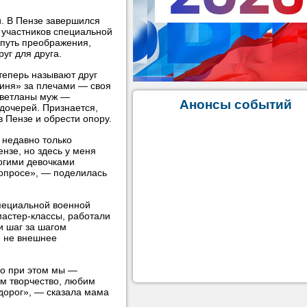
. В Пензе завершился
 участников специальной
 путь преображения,
уг для друга.
теперь называют друг
гиня» за плечами — своя
Светланы муж —
Анонсы событий
дочерей. Признается,
в Пензе и обрести опору.
 недавно только
нзе, но здесь у меня
огими девочками
вопросе», — поделилась
специальной военной
мастер-классы, работали
и шаг за шагом
е не внешнее
но при этом мы —
м творчество, любим
 дорог», — сказала мама