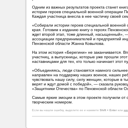
Одним из важных результатов проекта станет книга
истории героев специальной военной операции Пе
Каждая участница внесла в нее частичку своей се
«Собирали истории героев специальной военной 
края. Готовим к изданию книгу о героях Пензенско
ждет второй этап, тоже длинный, насыщенный», —
ассоциации предпринимателей и предприятий ин
Пензенской области Жанна Ковылова.
На этом история «Берегини» не заканчивается. В
участниц, а выпускницы, которые уже прошли этот 
наставницами для тех, кто только начинает этот пу
«Объединяясь, люди становятся намного сильнее. 
направлен на поддержку наших воинов, наших ре
чувствовать нашу силу, силу женщин, которые в ты
верят и ждут домой с победой», — сказала руко
«Защитники Отечества» по Пензенской области О
Самые яркие эмоции в этом проекте получили от 
творческим номером.
Если вы нашли ошибку, выделите ее и нажмите
Shift + Enter
или
на