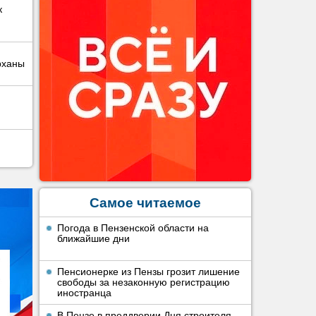
к
рханы
Самое читаемое
Погода в Пензенской области на
ближайшие дни
Пенсионерке из Пензы грозит лишение
свободы за незаконную регистрацию
иностранца
В Пензе в преддверии Дня строителя