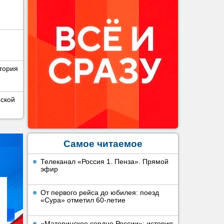
тория
нской
Самое читаемое
Телеканал «Россия 1. Пенза». Прямой
эфир
От первого рейса до юбилея: поезд
«Сура» отметил 60-летие
«Материнское сердце России»: история