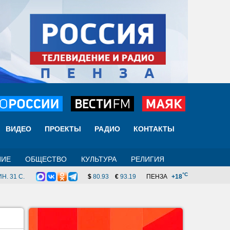
ВИДЕО
ПРОЕКТЫ
РАДИО
КОНТАКТЫ
НИЕ
ОБЩЕСТВО
КУЛЬТУРА
РЕЛИГИЯ
°C
Н. 31 C.
$
80.93
€
93.19
ПЕНЗА
+18