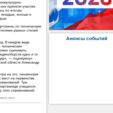
изкультурно-
 них приняли участие
сь по итогам
 и младше, юноши и
арше.
ортсмены по техническим
ителями разных стилей
Анонсы событий
од. В каждом виде
е технические
ожно оценивать,
единоборств одно и то
дар», — подчеркнул
ской области Александр
тря на это, пензенские
х мест на первенстве
оревнований. Три
спартакиаде учащихся,
у этих соревнований.
жмите здесь
.