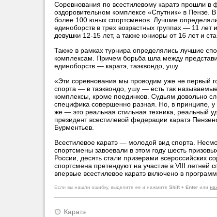
Соревнования по всестилевому каратэ прошли в ф
оздоровительном комплексе «Спутник» в Пензе. В
более 100 юных спортсменов.
Лучшие определяли
единоборств в трех возрастных группах — 11 лет
девушки 12-15 лет, а также юниоры от 16 лет и ст
Также в рамках турнира определялись лучшие сп
комплексам. Причем борьба шла между представ
единоборств — каратэ, таэквондо, ушу.
«Эти соревнования мы проводим уже не первый г
спорта — в таэквондо, ушу — есть так называемы
комплексы, кроме поединков. Судьям довольно сл
специфика совершенно разная. Но, в принципе, у 
же — это реальная стильная техника, реальный у
президент всестилевой федерации каратэ Пензен
Бурментьев.
Всестилевое каратэ — молодой вид спорта. Несмо
спортсмены завоевали в этом году шесть призовы
России, десять стали призерами всероссийских с
спортсмена претендуют на участие в VIII летней 
впервые всестилевое каратэ включено в программ
Если вы нашли ошибку, выделите ее и нажмите
Shift + Enter
или
на
Каратэ