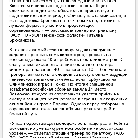
плавательный сегмент, и велосипедный или велобег.
Включаем и силовые подготовки, то есть общая
физическая подготовка обязательно присутствует в
подготовительном периоде. Сейчас у нас самый сезон, и
вся подготовка брошена на то, чтобы их подготовить к
лучшей форме, к участию в предстоящих
соревнованиях», — рассказала тренер по триатлону
ГАОУ ПО «УОР Пензенской области» Татьяна
Брюханкова.
В так называемый сезон юниорам дают следующее
задания: проплыть семь километров, проехать на
велосипеде около 40 и пробежать шесть километров. К
слову, олимпийская дистанция составляет полтора
километра плавание, 40 — велогонка, 10 — бег. Ребята и
тренеры внимательно следили за выступлением ведущей
пензенской триатлонистки Анастасии Горбуновой на
Олимпийских играх в Токио. По итогам смешанной
эстафеты российская сборная заняла 14 место.
Возможно, кому-то из спортсменов удастся прийти на
смену и защищать честь региона и страны на следующих
олимпийских играх в Париже. Однако перед отбором на
соревнования такого масштаба им придется пройти
большой путь.
«У нас подрастающая молодежь есть, надо расти. Ребята
молодые, но уже конкурентноспособные на российском
уровне», — отметил старший тренер по триатлону ГАОУ