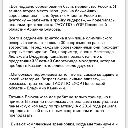
«Вот недавно соревнования были, первенство России. Я
заняла второе место. Моя цель на ближайших
соревнованиях — это будет чемпионат России по
дуатлону — забежать в тройку лидеров», — поделилась
планами триатлонистка ГАОУ ПО «УОР Пензенской
области» Арианна Блясова.
Всего в отделении триатлона в училище олимпийского
резерва занимаются около 30 спортсменов разных
возрастов. Перед каждыми соревнованиями они проходят
упорные тренировки. Так, например, юноши Александр
Люльков и Владимир Канайкин признаются, что к
предстоящей V летней Спартакиаде молодежи, которая
пройдет в Казани, готовились около двух лет.
«Мы больше переживаем за то, что мы самые младшие в
своей категории. Возраст очень сильно влияет», —
рассказал триатлонист ГАОУ ПО «УОР Пензенской
области» Владимир Канайкин.
Татьяна Брюханкова для ребят не только тренер, но и
пример. В течение нескольких лет она сама выступала за
пензенскую команду по триатлону. А с 2014 года решила
передавать свой опыт юным спортсменам и стала
преподавать.
«Бывают комплексные тренировки, когда мы тренируем и