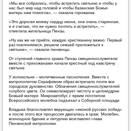
«Мы все собрались, чтобы встретить святыню и чтобы у
нас был мир над головой и чтобы Казанская Божья
матерь нам помогла», — сказала горожанка.
«Это дорогая моему сердцу икона, она очень старинная,
и я считаю, что ее нужно почтить и встретить», —
отметила жительница Пензы.
«Ну как же не прийти, каждую христианину важно. Первый
раз поклоняемся, решили семьей приложиться к
святыне», — сказали пензенцы.
От ступеней главного храма Пензы священнослужители
вместе с прихожанами начали крестный ход навстречу
святыне.
У колокольни – молитвенные песнопения. Вместе с
митрополитом Серафимом образ встречало почти все
городское духовенство. Облачения священнослужителей
голубого цвета. Он символизирует чистоту и целомудрие
Божьей матери. Микроавтобус с ярким логотипом
Всероссийского молебна подъехал к Соборной площади.
Владыка благословлял верующих «иконой русских побед»
и после этого вся процессия двигалась в храм. Молебен,
всенощное бдение и литургию возглавлял глава
Пензенской митрополии.