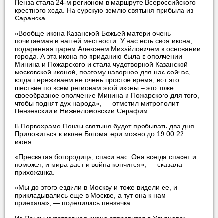
Пенза стала 24-м регионом в маршруте Всероссийского
крестного хода. На сурскую землю святыня прибыла из
Саранска.
«Вообще икона Казанской Божьей матери очень
почитаемая в нашей местности. У нас есть своя икона,
подаренная царем Алексеем Михайловичем в основании
города. А эта икона по приданию была в ополчении
Минина и Пожарского и стала чудотворной Казанской
московской иконой, поэтому наверное для нас сейчас,
когда переживаем не очень простое время, вот это
шествие по всем регионам этой иконы – это тоже
своеобразное ополчение Минина и Пожарского для того,
чтобы поднят дух народа», — отметил митрополит
Пензенский и Нижнеломовский Серафим.
В Первохраме Пензы святыня будет пребывать два дня.
Приложиться к иконе Богоматери можно до 19.00 22
июня.
«Пресвятая богородица, спаси нас. Она всегда спасет и
поможет, и мира даст и война кончится», — сказала
прихожанка.
«Мы до этого ездили в Москву и тоже видели ее, и
прикладывались еще в Москве, а тут она к нам
приехала», — поделилась пензячка.