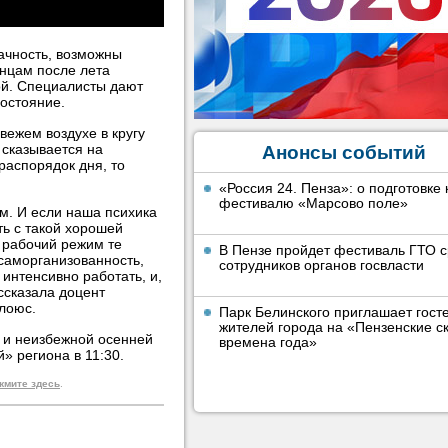
ачность, возможны
енцам после лета
ой. Специалисты дают
остояние.
вежем воздухе в кругу
 сказывается на
Анонсы событий
распорядок дня, то
«Россия 24. Пенза»: о подготовке 
фестивалю «Марсово поле»
м. И если наша психика
ть с такой хорошей
в рабочий режим те
В Пензе пройдет фестиваль ГТО 
саморганизованность,
сотрудников органов госвласти
интенсивно работать, и,
ссказала доцент
лоюс.
Парк Белинского приглашает гост
жителей города на «Пензенские ск
й и неизбежной осенней
времена года»
» региона в 11:30.
жмите здесь
.