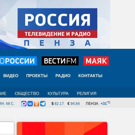
ВИДЕО
ПРОЕКТЫ
РАДИО
КОНТАКТЫ
НИЕ
ОБЩЕСТВО
КУЛЬТУРА
РЕЛИГИЯ
°C
Н. 47 C.
$
82.17
€
94.84
ПЕНЗА
+31