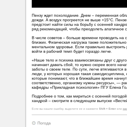
Пензу ждет похолодание. Днем – переменная обл
дожди. А воздух прогреется не выше +15°C. Пенз
предстоит найти силы на борьбу с осенней хандр
ряд рекомендаций, чтобы преодолеть апатичное с
В числе советов – больше времени проводить на с
близких. Физическая нагрузка также положительно
ментальном здоровье. Если правильно выстроить 
войти в рабочий темп будет гораздо легче.
«Наше тело и психика взаимосвязаны друг с друго
начинает давать сбой, то нужно скорее всего нача
заботы о своем теле. По сути, легче втягиваются 
люди, у которых хорошая такая самодисциплина, 
которые понимают, что в ближайшее время начнут 
соответственно, организму нужны ресурсы», — ра
кафедры «Прикладная психология» ПГУ Елена Го
Подробнее о том, как мириться с осенней погодо
хандрой – смотрите в следующем выпуске «Вестей
Если вы нашли ошибку, выделите ее и нажмите
Shift + Enter
или
на
Погода