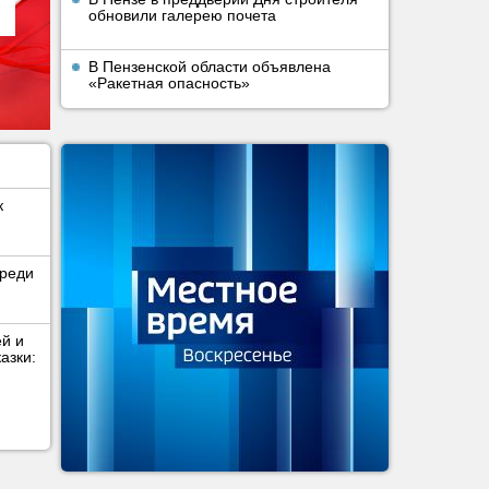
обновили галерею почета
В Пензенской области объявлена
«Ракетная опасность»
к
среди
ей и
азки: