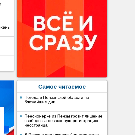
к
рханы
Самое читаемое
Погода в Пензенской области на
ближайшие дни
Пенсионерке из Пензы грозит лишение
свободы за незаконную регистрацию
иностранца
В Пензе в преддверии Дня строителя