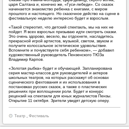
царя Салтана и, конечно же, «Гуси-лебеди». Со сказок
начинается знакомство ребенка с книгами, с миром
прошлого и настоящего. Но сказочное действо на сцене в
фестивальную неделю интересно будет и взрослым.
«Такой стереотип, что детский спектакль, мы на них не
пойдет. Я всех взрослых призываю идти смотреть сказки.
Это очень здорово, весело, вы отдохнете, насладитесь
прекрасной игрой артистов, музыкой, светом, звуком и
получите колоссальное эстетическое удовольствие.
Вспомните и почувствуете себя ребенком», — добавил
художественный руководитель Пензенского ТЮЗа
Владимир Карпов.
«Золотая рыбка» будет и обучающей. Запланирована
серия мастер-классов для руководителей и актеров
школьных театров, на которых расскажут об основах
сценического фехтования и их использования в
постановках русских сказок, а также о пластических
решениях при воплощении роли. Будет и конкурс
рецензий на спектакли для юных журналистов Пензы.
Открытие 11 октября. Зрители увидят детскую оперу.
Театр
,
Фестиваль