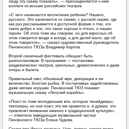
люду эту сказку показать», — присоединяются к ним
коллеги из восьми российских театров.
«С чего начинается воспитание ребенка? Нашего,
русского. Это начинается со сказки, с русской сказки, где
как раз рассказывается в доступной форме о том, что
такое добро и зло, что такое хорошо и плохо, о наших
героях. Об этом тоже мы говорим, но для взрослых об
этом говорится везде и всегда, а для детей мало, где об
этом говорится», — сказал художественный руководитель
Пензенского ТЮЗа Владимир Карпов.
Второй сказочный фестиваль обещает быть
разноплановым. В программе — постановки
академических театров, кукольных, драматических и даже
оперы и балета.
Правильный свет, объемный звук, декорации и ее
величество Золотая рыбка. В постановках задействованы
даже мягкие игрушки. Пензенский ТЮЗ покажет
музыкальную сказку «Летучий корабль».
«Поют-то тоже молоденькие все, которые тинейджеры,
тиктокеры, но они поют, это им нравится и, я думаю, это
привлечет внимание именно к традиционной культуре»,
— отметила заведующая музвклаьной частью
Пензенского ТЮЗа Елена Чудова.
Сказки про Ивана-молодца, Царь-девицу, серого волка,