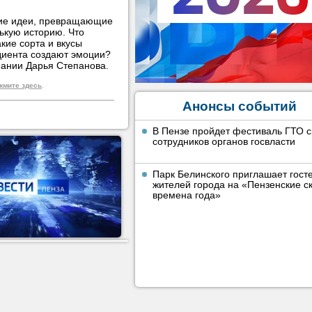
кие идеи, превращающие
ькую историю. Что
кие сорта и вкусы
едиента создают эмоции?
пании Дарья Степанова.
жмите здесь
.
Анонсы событий
В Пензе пройдет фестиваль ГТО 
сотрудников органов госвласти
Парк Белинского приглашает гост
жителей города на «Пензенские ск
времена года»