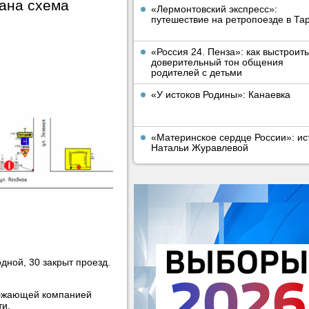
ана схема
«Лермонтовский экспресс»:
путешествие на ретропоезде в Та
«Россия 24. Пенза»: как выстроить
доверительный тон общения
родителей с детьми
«У истоков Родины»: Канаевка
«Материнское сердце России»: ис
Натальи Журавлевой
дной, 30 закрыт проезд.
абжающей компанией
ти.