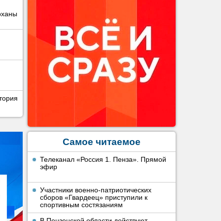
рханы
тория
Самое читаемое
Телеканал «Россия 1. Пенза». Прямой
эфир
Участники военно-патриотических
сборов «Гвардеец» приступили к
спортивным состязаниям
В Пензенской области действуют